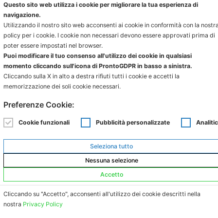
Questo sito web utilizza i cookie per migliorare la tua esperienza di
Studio Dentistico Calienni
navigazione.
Utilizzando il nostro sito web acconsenti ai cookie in conformità con la nostr
policy per i cookie. I cookie non necessari devono essere approvati prima di
Via Paganino Bonafede, 28 - 40139 Bologna
poter essere impostati nel browser.
Tel. 051 545183
Puoi modificare il tuo consenso all'utilizzo dei cookie in qualsiasi
info@dentistabolognacalienni.it
momento cliccando sull'icona di ProntoGDPR in basso a sinistra.
P.IVA 04022541207
Cliccando sulla X in alto a destra rifiuti tutti i cookie e accetti la
memorizzazione dei soli cookie necessari.
Preferenze Cookie:
ORARI DI APERTURA
Cookie funzionali
Pubblicità personalizzate
Analitic
Lunedì dalle 9:00 alle 11:30 e dalle 15:00 alle 20:00
Seleziona tutto
Martedì dalle 9:00 alle 13:30
Nessuna selezione
Mercoledì dalle 15:00 alle 20:00
Accetto
Giovedì dalle 9:00 alle 11:30 e dalle 15:00 alle 20:00
Venerdì dalle 9:00 alle 13:30
Cliccando su "Accetto", acconsenti all'utilizzo dei cookie descritti nella
nostra
Privacy Policy